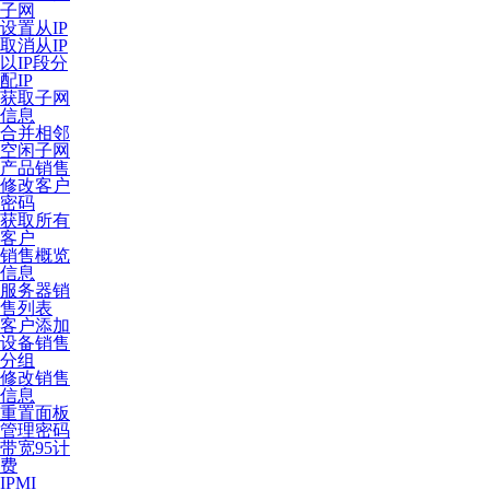
子网
设置从IP
取消从IP
以IP段分
配IP
获取子网
信息
合并相邻
空闲子网
产品销售
修改客户
密码
获取所有
客户
销售概览
信息
服务器销
售列表
客户添加
设备销售
分组
修改销售
信息
重置面板
管理密码
带宽95计
费
IPMI