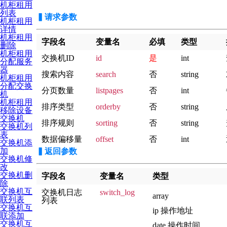
机柜租用
列表
▍请求参数
机柜租用
详情
机柜租用
字段名
变量名
必填
类型
删除
机柜租用
交换机ID
id
是
int
分配服务
器
搜索内容
search
否
string
机柜租用
分配交换
分页数量
listpages
否
int
机
机柜租用
排序类型
orderby
否
string
移除设备
交换机
排序规则
sorting
否
string
交换机列
表
数据偏移量
offset
否
int
交换机添
加
▍
返回参数
交换机修
改
交换机删
字段名
变量名
类型
除
交换机互
交换机日志
switch_log
array
联列表
列表
交换机互
ip 操作地址
联添加
交换机互
date 操作时间