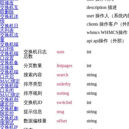
联修改
description 描述
交换机互
联删除
user 操作人（系统
交换机详
情
clients 操作客户（
交换机日
志列表
whmcs WHMCS操
交换机流
量
api api操作（外部）
交换机端
口详情
交换机日志
sum
int
交换机端
总数
口设置
交换机备
分页数量
listpages
int
注修改
交换机端
搜索内容
search
string
口开启
MAC绑定
排序类型
orderby
string
交换机端
口关闭
排序规则
sorting
string
MAC绑定
交换机创
交换机ID
switchid
int
建监控
交换机删
提示信息
msg
string
除监控
交换机连
数据偏移量
offset
string
接测试
交换机IP