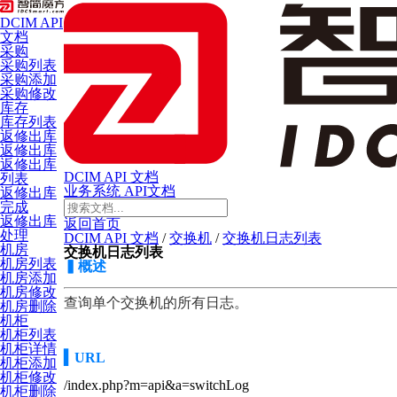
DCIM API
文档
采购
采购列表
采购添加
采购修改
库存
库存列表
返修出库
返修出库
返修出库
DCIM API 文档
列表
业务系统 API文档
返修出库
完成
返修出库
返回首页
处理
DCIM API 文档
/
交换机
/
交换机日志列表
机房
交换机日志列表
机房列表
▍
概述
机房添加
机房修改
查询单个交换机的所有日志
。
机房删除
机柜
机柜列表
机柜详情
▍
URL
机柜添加
机柜修改
/index.php?m=api&a=switchLog
机柜删除