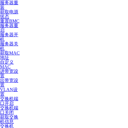
服务器重
装
获取电源
状态
重置BMC
服务器重
启
服务器开
机
服务器关
机
获取MAC
地址
自定义
MAC
进带宽设
置
出带宽设
置
VLAN设
置
交换机端
口开启
交换机端
口关闭
获取交换
机信息
交换机