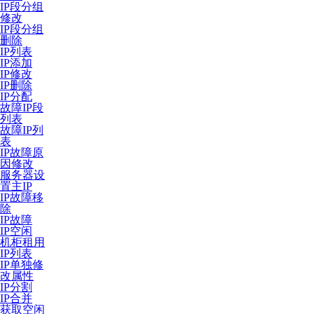
IP段分组
修改
IP段分组
删除
IP列表
IP添加
IP修改
IP删除
IP分配
故障IP段
列表
故障IP列
表
IP故障原
因修改
服务器设
置主IP
IP故障移
除
IP故障
IP空闲
机柜租用
IP列表
IP单独修
改属性
IP分割
IP合并
获取空闲