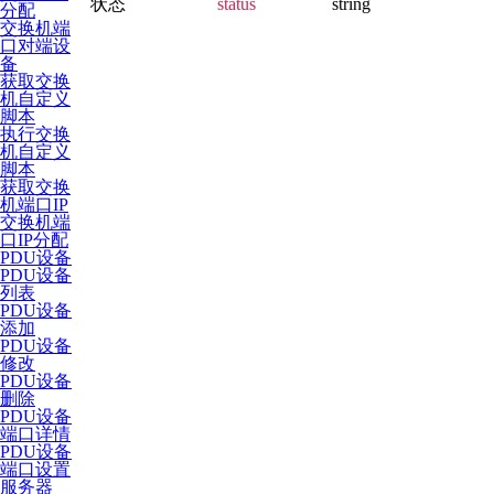
状态
status
string
分配
交换机端
口对端设
备
获取交换
机自定义
脚本
执行交换
机自定义
脚本
获取交换
机端口IP
交换机端
口IP分配
PDU设备
PDU设备
列表
PDU设备
添加
PDU设备
修改
PDU设备
删除
PDU设备
端口详情
PDU设备
端口设置
服务器