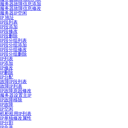
服务器故障信息添加
服务器故障信息修改
服务器IP空闲
IP 地址
IP段列表
IP段添加
IP段修改
IP段删除
IP段分组列表
IP段分组添加
IP段分组修改
IP段分组删除
IP列表
IP添加
IP修改
IP删除
IP分配
故障IP段列表
故障IP列表
IP故障原因修改
服务器设置主IP
IP故障移除
IP故障
IP空闲
机柜租用IP列表
IP单独修改属性
IP分割
IP合并