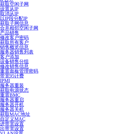
获取空闲子网
设置从IP
取消从IP
以IP段分配IP
获取子网信息
合并相邻空闲子网
产品销售
修改客户密码
获取所有客户
销售概览信息
服务器销售列表
客户添加
设备销售分组
修改销售信息
重置面板管理密码
带宽95计费
IPMI
服务器重装
获取电源状态
重置BMC
服务器重启
服务器开机
服务器关机
获取MAC地址
自定义MAC
进带宽设置
出带宽设置
VLAN设置