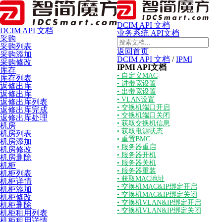
DCIM API 文档
DCIM API 文档
业务系统 API文档
采购
采购列表
返回首页
采购添加
DCIM API 文档
/
IPMI
采购修改
IPMI API文档
库存
• 自定义MAC
库存列表
• 进带宽设置
返修出库
• 出带宽设置
返修出库
• VLAN设置
返修出库列表
• 交换机端口开启
返修出库完成
• 交换机端口关闭
返修出库处理
• 获取交换机信息
机房
•
获取电源状态
机房列表
• 重置BMC
机房添加
• 服务器重启
机房修改
• 服务器开机
机房删除
• 服务器关机
机柜
• 服务器重装
机柜列表
• 获取MAC地址
机柜详情
• 交换机MAC&IP绑定开启
机柜添加
• 交换机MAC&IP绑定关闭
机柜修改
• 交换机VLAN&IP绑定开启
机柜删除
• 交换机VLAN&IP绑定关闭
机柜租用列表
机柜租用详情