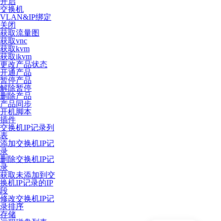
开启
交换机
VLAN&IP绑定
关闭
获取流量图
获取vnc
获取kvm
获取ikvm
更改产品状态
开通产品
暂停产品
解除暂停
删除产品
产品同步
开机脚本
插件
交换机IP记录列
表
添加交换机IP记
录
删除交换机IP记
录
获取未添加到交
换机IP记录的IP
段
修改交换机IP记
录排序
存储