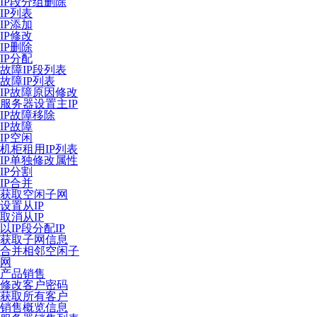
IP段分组删除
IP列表
IP添加
IP修改
IP删除
IP分配
故障IP段列表
故障IP列表
IP故障原因修改
服务器设置主IP
IP故障移除
IP故障
IP空闲
机柜租用IP列表
IP单独修改属性
IP分割
IP合并
获取空闲子网
设置从IP
取消从IP
以IP段分配IP
获取子网信息
合并相邻空闲子
网
产品销售
修改客户密码
获取所有客户
销售概览信息