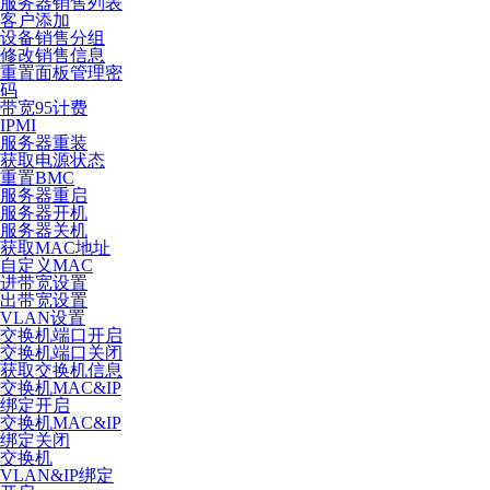
服务器销售列表
客户添加
设备销售分组
修改销售信息
重置面板管理密
码
带宽95计费
IPMI
服务器重装
获取电源状态
重置BMC
服务器重启
服务器开机
服务器关机
获取MAC地址
自定义MAC
进带宽设置
出带宽设置
VLAN设置
交换机端口开启
交换机端口关闭
获取交换机信息
交换机MAC&IP
绑定开启
交换机MAC&IP
绑定关闭
交换机
VLAN&IP绑定