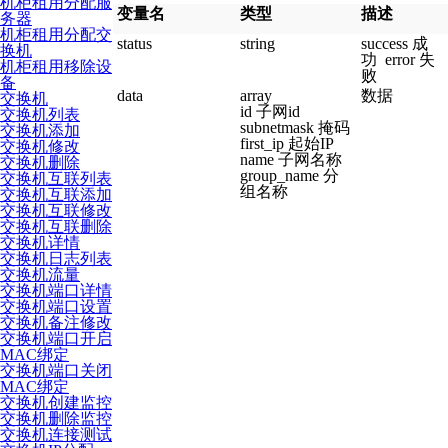
机柜租用分配服
变量名
类型
描述
务器
机柜租用分配交
status
string
success 成
换机
功 error 失
机柜租用移除设
败
备
data
array
数据
交换机
id 子网id
交换机列表
subnetmask 掩码
交换机添加
first_ip 起始IP
交换机修改
name 子网名称
交换机删除
group_name 分
交换机互联列表
组名称
交换机互联添加
交换机互联修改
交换机互联删除
交换机详情
交换机日志列表
交换机流量
交换机端口详情
交换机端口设置
交换机备注修改
交换机端口开启
MAC绑定
交换机端口关闭
MAC绑定
交换机创建监控
交换机删除监控
交换机连接测试