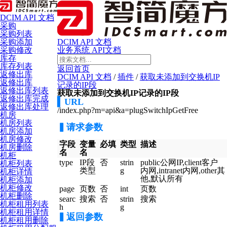
DCIM API 文档
采购
采购列表
DCIM API 文档
采购添加
业务系统 API文档
采购修改
库存
库存列表
返回首页
返修出库
DCIM API 文档
/
插件
/
获取未添加到交换机IP
返修出库
记录的IP段
返修出库列表
获取未添加到交换机IP记录的IP段
返修出库完成
▍
URL
返修出库处理
/index.php?m=api&a=plugSwitchIpGetFree
机房
机房列表
▍请求参数
机房添加
机房修改
字段
变量
必填
类型
描述
机房删除
名
名
机柜
type
IP段
否
strin
public公网IP,client客户
机柜列表
类型
g
内网,intranet内网,other其
机柜详情
他,默认所有
机柜添加
机柜修改
page
页数
否
int
页数
机柜删除
searc
搜索
否
strin
搜索
机柜租用列表
h
g
机柜租用详情
▍
返回参数
机柜租用删除