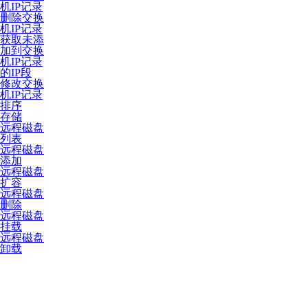
机IP记录
删除交换
机IP记录
获取未添
加到交换
机IP记录
的IP段
修改交换
机IP记录
排序
存储
远程磁盘
列表
远程磁盘
添加
远程磁盘
扩容
远程磁盘
删除
远程磁盘
挂载
远程磁盘
卸载