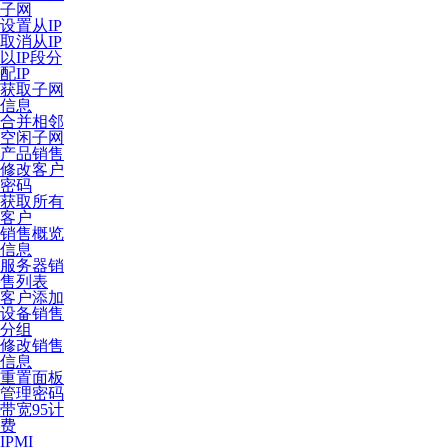
子网
设置从IP
取消从IP
以IP段分
配IP
获取子网
信息
合并相邻
空闲子网
产品销售
修改客户
密码
获取所有
客户
销售概览
信息
服务器销
售列表
客户添加
设备销售
分组
修改销售
信息
重置面板
管理密码
带宽95计
费
IPMI