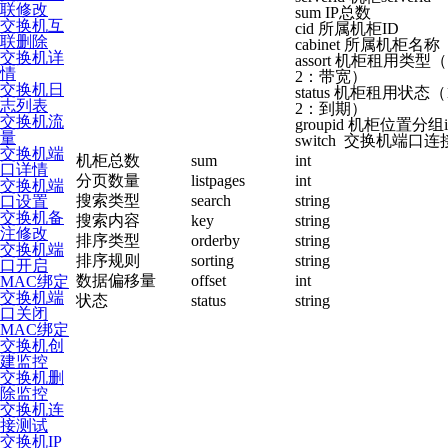
联修改
sum IP总数
交换机互
cid 所属机柜ID
联删除
cabinet 所属机柜名称
交换机详
assort 机柜租用类
情
2：带宽）
交换机日
status 机柜租用状态
志列表
2：到期）
交换机流
groupid 机柜位置分组i
量
switch 交换机端口
交换机端
机柜总数
sum
int
口详情
分页数量
listpages
int
交换机端
搜索类型
search
string
口设置
交换机备
搜索内容
key
string
注修改
排序类型
orderby
string
交换机端
排序规则
sorting
string
口开启
数据偏移量
offset
int
MAC绑定
交换机端
状态
status
string
口关闭
MAC绑定
交换机创
建监控
交换机删
除监控
交换机连
接测试
交换机IP