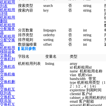
机柜租用
搜索类型
search
否
string
列表
机柜租用
搜索内容
key
否
string
详情
机柜租用
删除
机柜租用
分配服务
分页数量
listpages
否
int
器
排序类型
orderby
否
string
机柜租用
排序规则
sorting
否
string
分配交换
机
数据偏移量
offset
否
int
机柜租用
▍
返回参数
移除设备
交换机
字段名
变量名
类型
交换机列
表
机柜租用列表
listing
array
交换机添
id 机柜租用id
加
name 机柜租用名称
交换机修
vlan 机柜vlan
改
bandwidth 带宽
交换机删
type 机柜租用类型（
除
2：1/2，4：1/4）
交换机互
expiretime 到期时间
联列表
clientid 客户id
交换机互
cabinet_p 租用机柜
联添加
email 客户邮箱
交换机互
serverid 机柜serverid