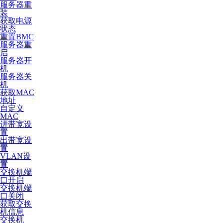
服务器重
装
获取电源
状态
重置BMC
服务器重
启
服务器开
机
服务器关
机
获取MAC
地址
自定义
MAC
进带宽设
置
出带宽设
置
VLAN设
置
交换机端
口开启
交换机端
口关闭
获取交换
机信息
交换机