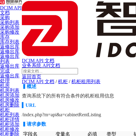
DCIM API
文档
采购
采购列表
采购添加
采购修改
库存
库存列表
返修出库
返修出库
返修出库
DCIM API 文档
列表
业务系统 API文档
返修出库
完成
返修出库
返回首页
处理
DCIM API 文档
/
机柜
/
机柜租用列表
机房
▍
概述
机房列表
机房添加
查询系统下的所有符合条件的机柜租用信息
机房修改
机房删除
▍
URL
机柜
/index.php?m=api&a=cabinetRentListing
机柜列表
机柜详情
▍请求参数
机柜添加
机柜修改
字段名
变量名
必填
类型
机柜删除