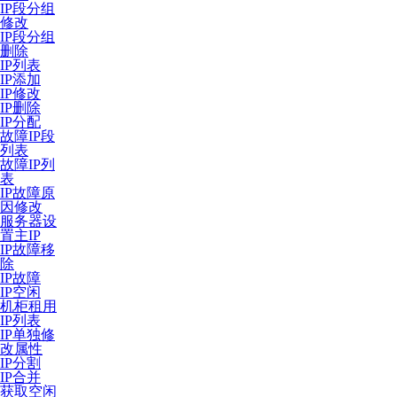
IP段分组
修改
IP段分组
删除
IP列表
IP添加
IP修改
IP删除
IP分配
故障IP段
列表
故障IP列
表
IP故障原
因修改
服务器设
置主IP
IP故障移
除
IP故障
IP空闲
机柜租用
IP列表
IP单独修
改属性
IP分割
IP合并
获取空闲